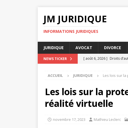
JM JURIDIQUE
INFORMATIONS JURIDIQUES
JURIDIQUE
AVOCAT
DIVORCE
[ août 6, 2026 ]
Droits d’a
NEWS TICKER
[ août 4, 2026 ]
Prud’homme
ACCUEIL
JURIDIQUE
Les lois sur la
ENTREPRISE
[ août 3, 2026 ]
Pourquoi ch
Les lois sur la pro
[ juillet 31, 2026 ]
Droit du 
réalité virtuelle
[ août 6, 2026 ]
Comment fa
novembre 17, 2023
Mathieu Leclerc