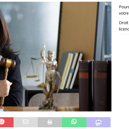
Pourq
votre
Droit
licen