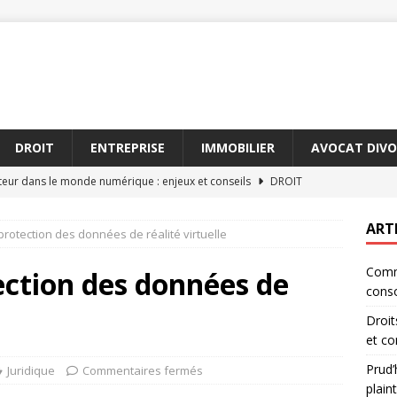
DROIT
ENTREPRISE
IMMOBILIER
AVOCAT DIVO
uteur dans le monde numérique : enjeux et conseils
DROIT
s : comment se défendre face à une plainte d’employé
ART
 protection des données de réalité virtuelle
Comme
oisir l’indemnisation forfaitaire dans votre contrat
DROIT
tection des données de
cons
travail : comprendre les procédures de licenciement
DROIT
Droit
ire valoir vos droits de consommateur
JURIDIQUE
et co
Prud
Juridique
Commentaires fermés
plain