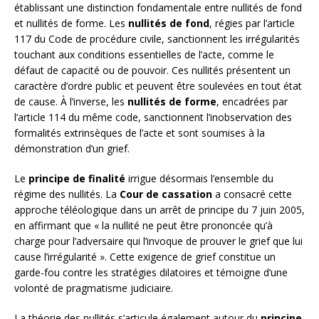
établissant une distinction fondamentale entre nullités de fond
et nullités de forme. Les
nullités de fond
, régies par l’article
117 du Code de procédure civile, sanctionnent les irrégularités
touchant aux conditions essentielles de l’acte, comme le
défaut de capacité ou de pouvoir. Ces nullités présentent un
caractère d’ordre public et peuvent être soulevées en tout état
de cause. À l’inverse, les
nullités de forme
, encadrées par
l’article 114 du même code, sanctionnent l’inobservation des
formalités extrinsèques de l’acte et sont soumises à la
démonstration d’un grief.
Le
principe de finalité
irrigue désormais l’ensemble du
régime des nullités. La
Cour de cassation
a consacré cette
approche téléologique dans un arrêt de principe du 7 juin 2005,
en affirmant que « la nullité ne peut être prononcée qu’à
charge pour l’adversaire qui l’invoque de prouver le grief que lui
cause l’irrégularité ». Cette exigence de grief constitue un
garde-fou contre les stratégies dilatoires et témoigne d’une
volonté de pragmatisme judiciaire.
La théorie des nullités s’articule également autour du
principe